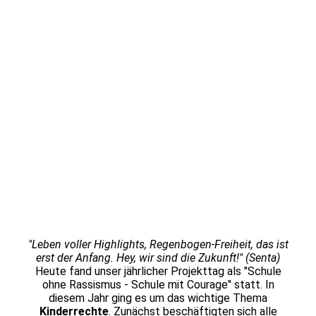
IMG-20260320-WA0107
IMG-20260320-WA0101
IMG-20260320-WA0097
IMG-20260320-WA0137
IMG-20260320-WA0098
IMG-20260320-WA0099
IMG-20260320-WA0110
IMG-20260320-WA0142
20260321_111231
"Leben voller Highlights, Regenbogen-Freiheit, das ist
erst der Anfang. Hey, wir sind die Zukunft!"
(Senta)
Heute fand unser jährlicher Projekttag als "Schule
ohne Rassismus - Schule mit Courage" statt. In
diesem Jahr ging es um das wichtige Thema
Kinderrechte
. Zunächst beschäftigten sich alle