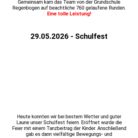
Gemeinsam kam das Team von der Grundschule
Regenbogen auf beachtliche 760 gelaufene Runden.
Eine tolle Leistung!
29.05.2026 - Schulfest
20260529_212747
20260530_133532
20260529_212930
20260529_214416
20260529_214147
20260529_213340
Heute konnten wir bei bestem Wetter und guter
Laune unser Schulfest feiern. Eröffnet wurde die
Feier mit einem Tanzbeitrag der Kinder. Anschließend
gab es dann vielfältige Bewegungs- und