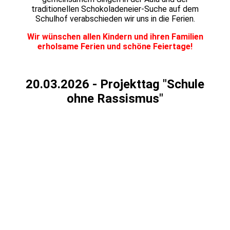
traditionellen Schokoladeneier-Suche auf dem
Schulhof verabschieden wir uns in die Ferien.
Wir wünschen allen Kindern und ihren Familien
erholsame Ferien und schöne Feiertage!
20.03.2026 - Projekttag "Schule
ohne Rassismus"
20260313_092450
IMG-20260320-WA0052
IMG-20260320-WA0100
IMG-20260320-WA0095
IMG-20260320-WA0093
IMG-20260320-WA0106