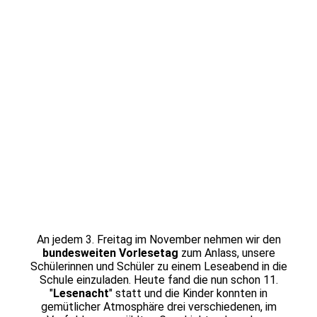
20251122_155545
20251122_155651
20251122_181900
20251122_182655
20251122_182057
20251122_182245
20251122_182343
20251122_182519
20251122_182920
An jedem 3. Freitag im November nehmen wir den
bundesweiten Vorlesetag
zum Anlass, unsere
Schülerinnen und Schüler zu einem Leseabend in die
Schule einzuladen. Heute fand die nun schon 11.
"
Lesenacht
" statt und die Kinder konnten in
gemütlicher Atmosphäre drei verschiedenen, im