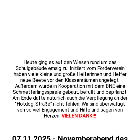
20251108_191204
20251108_155734
20251108_155822
20251108_161330
20251108_161235
Heute ging es auf den Wiesen rund um das
Schulgebäude emsig zu: Initiiert vom Förderverein
haben viele kleine und große Helferinnen und Helfer
neue Beete vor den Klassenräumen angelegt.
Außerdem wurde in Kooperation mit dem BNE eine
Schmetterlingsspirale gebaut, befüllt und bepflanzt.
Am Ende dufte natürlich auch die Verpflegung an der
"Hotdog-Straße" nicht fehlen. Wir sind überwältigt
von so viel Engagement und Hilfe und sagen von
Herzen:
VIELEN DANK!!!
07.11.2025 - Novemberabend des