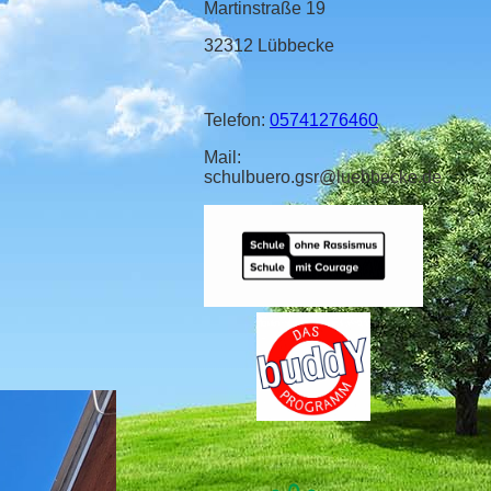
Martinstraße 19
32312 Lübbecke
Telefon:
05741276460
Mail:
schulbuero.gsr@luebbecke.de